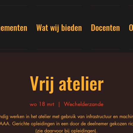
nementen
Wat wij bieden
Docenten
O
Vrij atelier
wo 18 mrt
  |  
Wechelderzande
andig werken in het atelier met gebruik van infrastructuur en machi
AAA. Gerichte opleidingen in een door de deelnemer gekozen ric
(zie daarvoor bij opleidingen).